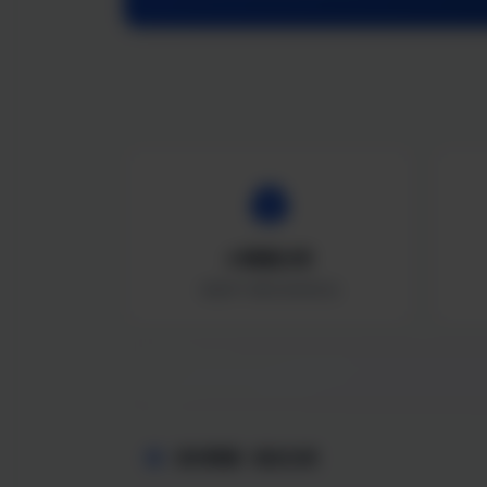
AI智能分析
深度学习算法持续优化
实时预测 · 组合分析