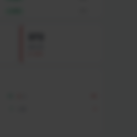
大小
命中
372
偏差次数
-2.1%
14
小
14
7
小双
7