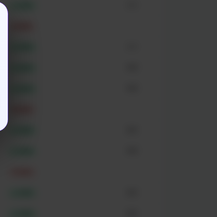
大小
命中
-
未中
大小
命中
单双
命中
单双
命中
-
未中
组合
命中
单双
命中
-
未中
组合
命中
组合
命中