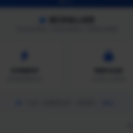
我们的核心优势
专业的技术团队 · 先进的分析算法 · 可靠的实时数据
实时数据同步
数据安全加密
毫秒级数据更新延迟
企业级SSL加密传输
广告位 · 数据服务合作 · 欢迎垂询
招商中