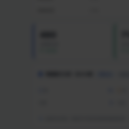
3466220
17:39
480
7
总数据记录
综合
+12.5%
+
数据统计分析 · 近400期
号码 13
出现 
单
13
双
大单
6
大双
后续开出号码：
10 07 17 10 15 15 04 08 06 18