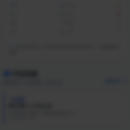
单
18
双
13
大
13
小
18
大单
7
大双
6
小单
11
小双
7
后续开出号码：
07 07 12 16 12 03 15 21 10 11
数据实时
更新
行业动态
查看更多
最新资讯 · 技术更新 · 平台公告
技术更新
算法引擎 v3.0 正式上线
全新深度学习模型，预测准确率提升12%
2026-07-18