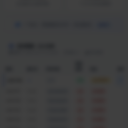
企业级SSL加密传输
7×24小时在线服务
广告位 · 数据服务合作 · 欢迎垂询
招商中
实时预测 · 大小分析
更新于 2026-08-10 10:36:51
算法 v1
黑马预测
预测
期号
倒计时
开奖号码
结果
状态
操作
--
--
大
预测中
3467708
3467707
10:36
4+1+8=13
大
未中
-
3467706
10:32
0+7+5=12
大
未中
-
3467705
10:29
1+3+1=05
大
未中
-
3467704
10:25
7+6+4=17
小
未中
-