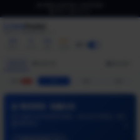
数据安全加密传输
实时同步更新
帮助中心
商务合作
Data
Predict
加拿大28 · 智能预测引擎 v3.0
400
31
7.8%
大小
开启
数据样本
命中次数
准确率
当前模式
加拿大28
台湾PC28
算法引擎
组合
大小
单双
杀组
热门
大数据驱动决策
累积海量历史数据，通过机器学习持续优化算法，提升预测
准确率。