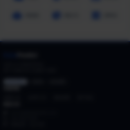
深蓝智能
数据工场
云擎科技
Data
Predict
加拿大28 智能预测系统
基于大数据分析与机器学习模型
ISO 27001
GDPR
SSL加密
快速导航
加拿大28
台湾PC28
隐私政策
用户协议
联系方式
service@datapredict.com
400-888-9999
数据加密 · 安全可靠