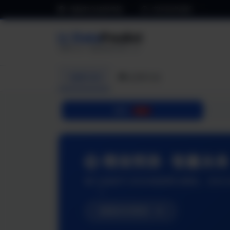
数据安全加密传输
|
实时同步更新
|
Data
Predict
加拿大28 · 智能预测引擎 v3.0
加拿大28
台湾PC28
组合
热门
大数据驱动决策
累积海量历史数据，通过机器学习持续
查看数据看板