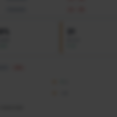
1+0+0=01
大
双
.8%
31
准确率
累计命中
3.2%
+8
31 次
7.8%
19
大
16
小单
数据实时更新