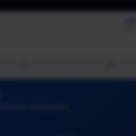
40
数据样
大小
单双
优化算法，提升预测准确率。