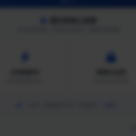
我们的核心优势
专业的技术团队 · 先进的分析算法 · 可靠的实时数据
实时数据同步
数据安全加密
毫秒级数据更新延迟
企业级SSL加密传输
广告位 · 数据服务合作 · 欢迎垂询
招商中