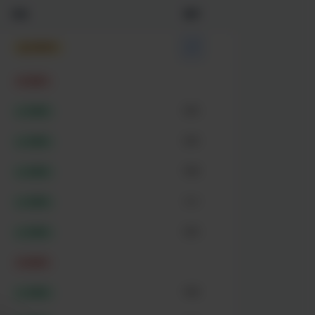
状态
操作
预测中
-
未中
组合
命中
组合
命中
单双
命中
大小
命中
组合
命中
-
未中
单双
命中